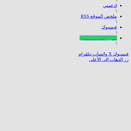
ادعمني
\
ملخص الموقع RSS
\
فيسبوك
\
تطبيق متابعة الحمل
\
وك
‫X
واتساب
تيلقرام
ذهاب إلى الأعلى