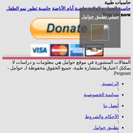
ت طبية
 الحمل و الولادة
حاسبة أيام الأباضة
حاسبة تطور نمو الطفل
Donate
حملي تطبيق حوامل
لات المنشورة في موقع حوامل هي معلومات و دراسات لا
ِ اعتبارها استشارة طبية، جميع الحقوق محفوظة لـ حوامل -
Pre
الرئيسية.
\
سياسة الخصوصية
\
أتصل بنا
\
الأحكام والشروط
\
تطبيق حوامل
\