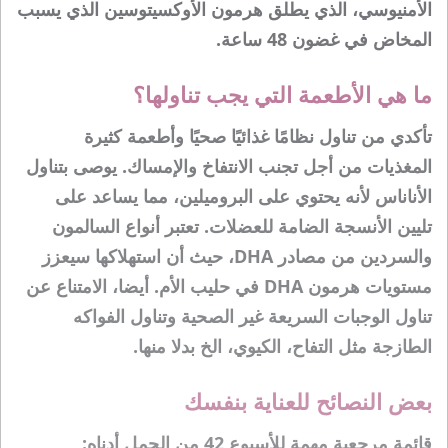
الأمنيوسي، الذي يطلق هرمون الأوكسيتوسين الذي يسبب
المخاض في غضون 48 ساعة.
ما هي الأطعمة التي يجب تناولها؟
تأكدي من تناول نظامًا غذائيًا صحيًا وأطعمة كثيرة
المغذيات من أجل تجنب الانتفاخ والإمساك. يوصى بتناول
الأناناس لأنه يحتوي على البروميلين، مما يساعد على
تليين الأنسجة الضامة للعضلات. تعتبر أنواع السالمون
والسردين من مصادر DHA، حيث أن استهلاكها سيعزز
مستويات هرمون DHA في حليب الأم. أيضا، الامتناع عن
تناول الوجبات السريعة غير الصحية وتناول الفواكه
الطازجة مثل التفاح، الكيوي، الخ بدلا منها.
بعض النصائح للعناية بنفسك
قائمة مرجعية مهمة للأسبوع 42 من الحمل أدناه: