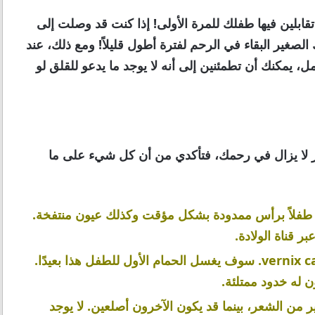
تقابلين فيها طفلك للمرة الأولى! إذا كنت قد وصلت إلى
فلك الصغير البقاء في الرحم لفترة أطول قليلاً! ومع ذلك، عند
 يمكنك أن تطمئنين إلى أنه لا يوجد ما يدعو للقلق لو
ير لا يزال في رحمك، فتأكدي من أن كل شيء على ما
لدي طفلاً برأس ممدودة بشكل مؤقت وكذلك عيون منتفخة.
 قناة الولادة.
سيكون على جسم طفلك في الغالب طبقة vernix caseosa. سوف يغسل الحمام الأول للطفل هذا بعيدًا.
ن له خدود ممتلئة.
 من الشعر، بينما قد يكون الآخرون أصلعين. لا يوجد