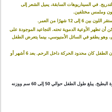
تدريج. في السيناريوهات السابقة، يميل الشعر إلى
 لون وملمس مختلفين.
ى 12 شهرًا من العمر.
ن أن تظهر الأوعية الدموية تحته. التجاعيد الموجودة على
قضى 9 أشهر داخل الرحم، وهو يطفو في السائل الأمنيوسي، بينما يتعرض الطفل
قد يكون لطفلك أقدام معوجة للداخل قليلا. وذلك لأن الطفل كان محدود الحركة داخل الرحم. بعد 6 أشهر أو
في الأسبوع 41 من الحمل، سيكون الطفل في حجم ثمرة البطيخ. يبلغ طول الطفل حوالي 50 إلى 60 سم ووزنه